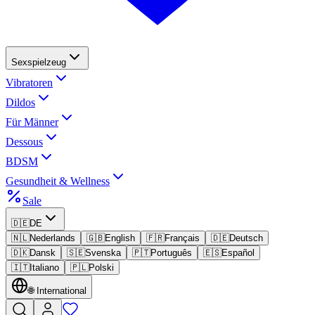
Sexspielzeug
Vibratoren
Dildos
Für Männer
Dessous
BDSM
Gesundheit & Wellness
Sale
🇩🇪
DE
🇳🇱
Nederlands
🇬🇧
English
🇫🇷
Français
🇩🇪
Deutsch
🇩🇰
Dansk
🇸🇪
Svenska
🇵🇹
Português
🇪🇸
Español
🇮🇹
Italiano
🇵🇱
Polski
🌐
International