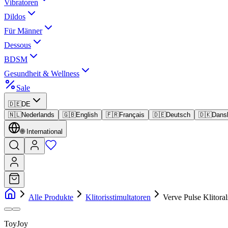
Vibratoren
Dildos
Für Männer
Dessous
BDSM
Gesundheit & Wellness
Sale
🇩🇪
DE
🇳🇱
Nederlands
🇬🇧
English
🇫🇷
Français
🇩🇪
Deutsch
🇩🇰
Dans
🌐
International
Alle Produkte
Klitorisstimultatoren
Verve Pulse Klitoral
ToyJoy