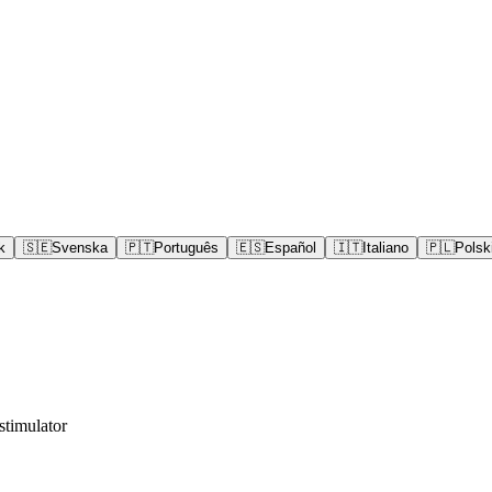
k
🇸🇪
Svenska
🇵🇹
Português
🇪🇸
Español
🇮🇹
Italiano
🇵🇱
Polsk
stimulator