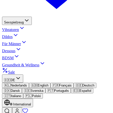
Sexspielzeug
Vibratoren
Dildos
Für Männer
Dessous
BDSM
Gesundheit & Wellness
Sale
🇩🇪
DE
🇳🇱
Nederlands
🇬🇧
English
🇫🇷
Français
🇩🇪
Deutsch
🇩🇰
Dansk
🇸🇪
Svenska
🇵🇹
Português
🇪🇸
Español
🇮🇹
Italiano
🇵🇱
Polski
🌐
International