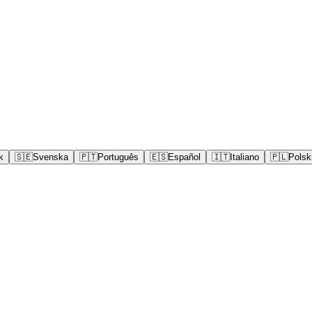
k
🇸🇪
Svenska
🇵🇹
Português
🇪🇸
Español
🇮🇹
Italiano
🇵🇱
Polsk