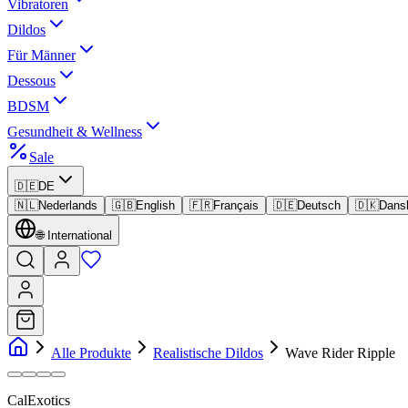
Vibratoren
Dildos
Für Männer
Dessous
BDSM
Gesundheit & Wellness
Sale
🇩🇪
DE
🇳🇱
Nederlands
🇬🇧
English
🇫🇷
Français
🇩🇪
Deutsch
🇩🇰
Dans
🌐
International
Alle Produkte
Realistische Dildos
Wave Rider Ripple
CalExotics