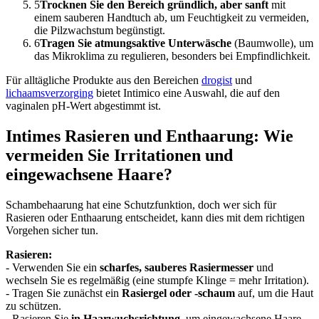
5
Trocknen Sie den Bereich gründlich, aber sanft
mit
einem sauberen Handtuch ab, um Feuchtigkeit zu vermeiden,
die Pilzwachstum begünstigt.
6
Tragen Sie atmungsaktive Unterwäsche
(Baumwolle), um
das Mikroklima zu regulieren, besonders bei Empfindlichkeit.
Für alltägliche Produkte aus den Bereichen
drogist
und
lichaamsverzorging
bietet Intimico eine Auswahl, die auf den
vaginalen pH-Wert abgestimmt ist.
Intimes Rasieren und Enthaarung: Wie
vermeiden Sie Irritationen und
eingewachsene Haare?
Schambehaarung hat eine Schutzfunktion, doch wer sich für
Rasieren oder Enthaarung entscheidet, kann dies mit dem richtigen
Vorgehen sicher tun.
Rasieren:
- Verwenden Sie ein
scharfes, sauberes Rasiermesser
und
wechseln Sie es regelmäßig (eine stumpfe Klinge = mehr Irritation).
- Tragen Sie zunächst ein
Rasiergel oder -schaum
auf, um die Haut
zu schützen.
- Rasieren Sie
in Haarwuchsrichtung
, um eingewachsene Haare