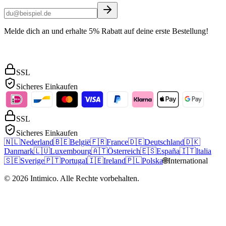
Melde dich an und erhalte 5% Rabatt auf deine erste Bestellung!
SSL
Sicheres Einkaufen
SSL
Sicheres Einkaufen
🇳🇱
Nederland
🇧🇪
België
🇫🇷
France
🇩🇪
Deutschland
🇩🇰
Danmark
🇱🇺
Luxembourg
🇦🇹
Österreich
🇪🇸
España
🇮🇹
Italia
🇸🇪
Sverige
🇵🇹
Portugal
🇮🇪
Ireland
🇵🇱
Polska
🌐
International
©
2026
Intimico
.
Alle Rechte vorbehalten.