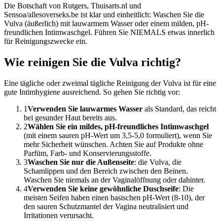
Die Botschaft von Rutgers, Thuisarts.nl und
Sensoa/allesoverseks.be ist klar und einheitlich: Waschen Sie die
Vulva (äußerlich) mit lauwarmem Wasser oder einem milden, pH-
freundlichen Intimwaschgel. Führen Sie NIEMALS etwas innerlich
für Reinigungszwecke ein.
Wie reinigen Sie die Vulva richtig?
Eine tägliche oder zweimal tägliche Reinigung der Vulva ist für eine
gute Intimhygiene ausreichend. So gehen Sie richtig vor:
1
Verwenden Sie lauwarmes Wasser
als Standard, das reicht
bei gesunder Haut bereits aus.
2
Wählen Sie ein mildes, pH-freundliches Intimwaschgel
(mit einem sauren pH-Wert um 3,5-5,0 formuliert), wenn Sie
mehr Sicherheit wünschen. Achten Sie auf Produkte ohne
Parfüm, Farb- und Konservierungsstoffe.
3
Waschen Sie nur die Außenseite
: die Vulva, die
Schamlippen und den Bereich zwischen den Beinen.
Waschen Sie niemals an der Vaginalöffnung oder dahinter.
4
Verwenden Sie keine gewöhnliche Duschseife
: Die
meisten Seifen haben einen basischen pH-Wert (8-10), der
den sauren Schutzmantel der Vagina neutralisiert und
Irritationen verursacht.