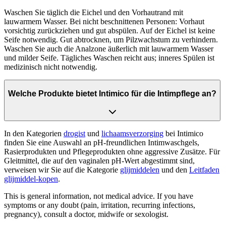
Waschen Sie täglich die Eichel und den Vorhautrand mit
lauwarmem Wasser. Bei nicht beschnittenen Personen: Vorhaut
vorsichtig zurückziehen und gut abspülen. Auf der Eichel ist keine
Seife notwendig. Gut abtrocknen, um Pilzwachstum zu verhindern.
Waschen Sie auch die Analzone äußerlich mit lauwarmem Wasser
und milder Seife. Tägliches Waschen reicht aus; inneres Spülen ist
medizinisch nicht notwendig.
Welche Produkte bietet Intimico für die Intimpflege an?
In den Kategorien
drogist
und
lichaamsverzorging
bei Intimico
finden Sie eine Auswahl an pH-freundlichen Intimwaschgels,
Rasierprodukten und Pflegeprodukten ohne aggressive Zusätze. Für
Gleitmittel, die auf den vaginalen pH-Wert abgestimmt sind,
verweisen wir Sie auf die Kategorie
glijmiddelen
und den
Leitfaden
glijmiddel-kopen
.
This is general information, not medical advice. If you have
symptoms or any doubt (pain, irritation, recurring infections,
pregnancy), consult a doctor, midwife or sexologist.