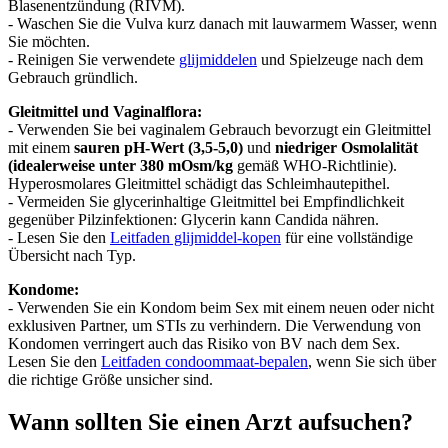
Blasenentzündung (RIVM).
- Waschen Sie die Vulva kurz danach mit lauwarmem Wasser, wenn
Sie möchten.
- Reinigen Sie verwendete
glijmiddelen
und Spielzeuge nach dem
Gebrauch gründlich.
Gleitmittel und Vaginalflora:
- Verwenden Sie bei vaginalem Gebrauch bevorzugt ein Gleitmittel
mit einem
sauren pH-Wert (3,5-5,0)
und
niedriger Osmolalität
(idealerweise unter 380 mOsm/kg
gemäß WHO-Richtlinie).
Hyperosmolares Gleitmittel schädigt das Schleimhautepithel.
- Vermeiden Sie glycerinhaltige Gleitmittel bei Empfindlichkeit
gegenüber Pilzinfektionen: Glycerin kann Candida nähren.
- Lesen Sie den
Leitfaden glijmiddel-kopen
für eine vollständige
Übersicht nach Typ.
Kondome:
- Verwenden Sie ein Kondom beim Sex mit einem neuen oder nicht
exklusiven Partner, um STIs zu verhindern. Die Verwendung von
Kondomen verringert auch das Risiko von BV nach dem Sex.
Lesen Sie den
Leitfaden condoommaat-bepalen
, wenn Sie sich über
die richtige Größe unsicher sind.
Wann sollten Sie einen Arzt aufsuchen?