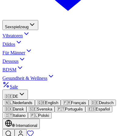
Sexspielzeug
Vibratoren
Dildos
Für Männer
Dessous
BDSM
Gesundheit & Wellness
Sale
🇩🇪
DE
🇳🇱
Nederlands
🇬🇧
English
🇫🇷
Français
🇩🇪
Deutsch
🇩🇰
Dansk
🇸🇪
Svenska
🇵🇹
Português
🇪🇸
Español
🇮🇹
Italiano
🇵🇱
Polski
🌐
International