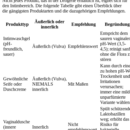
Nicht jedes Produkt, das in der Drogerie erhältlich ist, eignet sich für
den Intimbereich. Die folgende Tabelle gibt einen Überblick über
die gängigsten Produktarten und die dazugehörigen Empfehlungen.
Äußerlich oder
Produkttyp
Empfehlung
Begründung
innerlich
Entspricht dem
Intimwaschgel
sauren vaginale
(pH-
pH-Wert (3,5-
Äußerlich (Vulva)
Empfehlenswert
freundlich,
4,5); reinigt sanf
sauer)
ohne die Flora 
stören
Kann durch ein
zu hohen pH-We
Trockenheit und
Gewöhnliche
Äußerlich (Vulva),
Irritationen
Seife oder
NIEMALS
Mit Maßen
verursachen;
Duschcreme
innerlich
immer eine mild
unparfümierte
Variante wählen
Spült schützend
Laktobazillen
weg; erhöht das
Vaginaldusche
Nicht
Risiko für
(innere
Innerlich
empfehlenswert
bakterielle