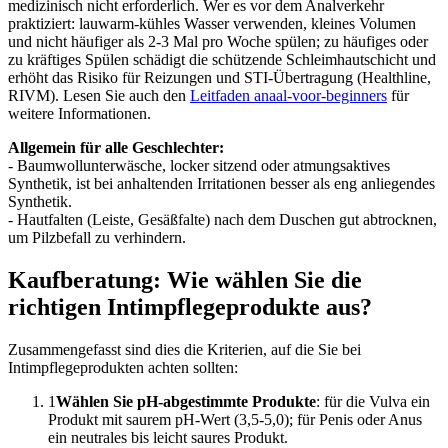
medizinisch nicht erforderlich. Wer es vor dem Analverkehr
praktiziert: lauwarm-kühles Wasser verwenden, kleines Volumen
und nicht häufiger als 2-3 Mal pro Woche spülen; zu häufiges oder
zu kräftiges Spülen schädigt die schützende Schleimhautschicht und
erhöht das Risiko für Reizungen und STI-Übertragung (Healthline,
RIVM). Lesen Sie auch den
Leitfaden anaal-voor-beginners
für
weitere Informationen.
Allgemein für alle Geschlechter:
- Baumwollunterwäsche, locker sitzend oder atmungsaktives
Synthetik, ist bei anhaltenden Irritationen besser als eng anliegendes
Synthetik.
- Hautfalten (Leiste, Gesäßfalte) nach dem Duschen gut abtrocknen,
um Pilzbefall zu verhindern.
Kaufberatung: Wie wählen Sie die
richtigen Intimpflegeprodukte aus?
Zusammengefasst sind dies die Kriterien, auf die Sie bei
Intimpflegeprodukten achten sollten:
1
Wählen Sie pH-abgestimmte Produkte
: für die Vulva ein
Produkt mit saurem pH-Wert (3,5-5,0); für Penis oder Anus
ein neutrales bis leicht saures Produkt.