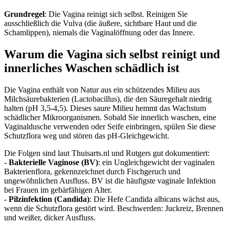
Grundregel
: Die Vagina reinigt sich selbst. Reinigen Sie
ausschließlich die Vulva (die äußere, sichtbare Haut und die
Schamlippen), niemals die Vaginalöffnung oder das Innere.
Warum die Vagina sich selbst reinigt und
innerliches Waschen schädlich ist
Die Vagina enthält von Natur aus ein schützendes Milieu aus
Milchsäurebakterien (Lactobacillus), die den Säuregehalt niedrig
halten (pH 3,5-4,5). Dieses saure Milieu hemmt das Wachstum
schädlicher Mikroorganismen. Sobald Sie innerlich waschen, eine
Vaginaldusche verwenden oder Seife einbringen, spülen Sie diese
Schutzflora weg und stören das pH-Gleichgewicht.
Die Folgen sind laut Thuisarts.nl und Rutgers gut dokumentiert:
-
Bakterielle Vaginose (BV)
: ein Ungleichgewicht der vaginalen
Bakterienflora, gekennzeichnet durch Fischgeruch und
ungewöhnlichen Ausfluss. BV ist die häufigste vaginale Infektion
bei Frauen im gebärfähigen Alter.
-
Pilzinfektion (Candida)
: Die Hefe Candida albicans wächst aus,
wenn die Schutzflora gestört wird. Beschwerden: Juckreiz, Brennen
und weißer, dicker Ausfluss.