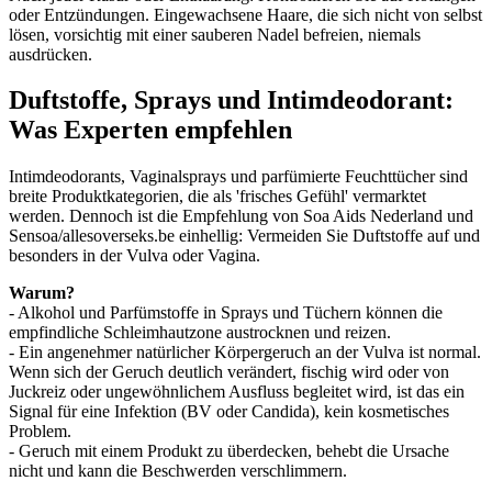
oder Entzündungen. Eingewachsene Haare, die sich nicht von selbst
lösen, vorsichtig mit einer sauberen Nadel befreien, niemals
ausdrücken.
Duftstoffe, Sprays und Intimdeodorant:
Was Experten empfehlen
Intimdeodorants, Vaginalsprays und parfümierte Feuchttücher sind
breite Produktkategorien, die als 'frisches Gefühl' vermarktet
werden. Dennoch ist die Empfehlung von Soa Aids Nederland und
Sensoa/allesoverseks.be einhellig: Vermeiden Sie Duftstoffe auf und
besonders in der Vulva oder Vagina.
Warum?
- Alkohol und Parfümstoffe in Sprays und Tüchern können die
empfindliche Schleimhautzone austrocknen und reizen.
- Ein angenehmer natürlicher Körpergeruch an der Vulva ist normal.
Wenn sich der Geruch deutlich verändert, fischig wird oder von
Juckreiz oder ungewöhnlichem Ausfluss begleitet wird, ist das ein
Signal für eine Infektion (BV oder Candida), kein kosmetisches
Problem.
- Geruch mit einem Produkt zu überdecken, behebt die Ursache
nicht und kann die Beschwerden verschlimmern.