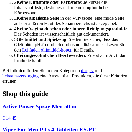
2
Keine Duftstoffe oder Farbstoffe
: Je kürzer die
Inhaltsstoffliste, desto besser für eine empfindliche
Körperzone.
3
Keine alkalische Seife
in der Vulvazone; eine milde Seife
auf der äußeren Haut des Schambereichs ist akzeptabel.
4
Keine Vaginalduschen oder innere Reinigungsprodukte
:
Der Schaden ist wissenschaftlich gut dokumentiert.
5
Gleitmittel und Spielzeug
: Stellen Sie sicher, dass das
Gleitmittel pH-freundlich und osmolalitätsarm ist. Lesen Sie
den
Leitfaden glijmiddel-kopen
für Details.
6
Bei ungewöhnlichen Beschwerden
: Zuerst zum Arzt, dann
Produkte kaufen.
Bei Intimico finden Sie in den Kategorien
drogist
und
lichaamsverzorging
eine Auswahl an Produkten, die diese Kriterien
erfüllen.
Shop this guide
Active Power Spray Men 50 ml
€ 14,45
Viper For Men Pills 4 Tabletten ES-PT