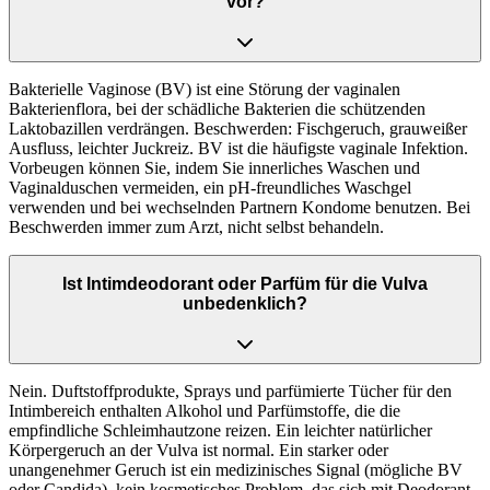
vor?
Bakterielle Vaginose (BV) ist eine Störung der vaginalen
Bakterienflora, bei der schädliche Bakterien die schützenden
Laktobazillen verdrängen. Beschwerden: Fischgeruch, grauweißer
Ausfluss, leichter Juckreiz. BV ist die häufigste vaginale Infektion.
Vorbeugen können Sie, indem Sie innerliches Waschen und
Vaginalduschen vermeiden, ein pH-freundliches Waschgel
verwenden und bei wechselnden Partnern Kondome benutzen. Bei
Beschwerden immer zum Arzt, nicht selbst behandeln.
Ist Intimdeodorant oder Parfüm für die Vulva
unbedenklich?
Nein. Duftstoffprodukte, Sprays und parfümierte Tücher für den
Intimbereich enthalten Alkohol und Parfümstoffe, die die
empfindliche Schleimhautzone reizen. Ein leichter natürlicher
Körpergeruch an der Vulva ist normal. Ein starker oder
unangenehmer Geruch ist ein medizinisches Signal (mögliche BV
oder Candida), kein kosmetisches Problem, das sich mit Deodorant