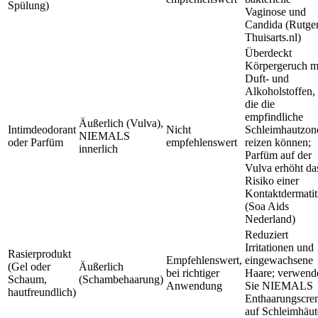
Spülung)
Vaginose und
Candida (Rutger
Thuisarts.nl)
Überdeckt
Körpergeruch m
Duft- und
Alkoholstoffen,
die die
empfindliche
Äußerlich (Vulva),
Intimdeodorant
Nicht
Schleimhautzon
NIEMALS
oder Parfüm
empfehlenswert
reizen können;
innerlich
Parfüm auf der
Vulva erhöht da
Risiko einer
Kontaktdermatit
(Soa Aids
Nederland)
Reduziert
Irritationen und
Rasierprodukt
Empfehlenswert,
eingewachsene
(Gel oder
Äußerlich
bei richtiger
Haare; verwend
Schaum,
(Schambehaarung)
Anwendung
Sie NIEMALS
hautfreundlich)
Enthaarungscre
auf Schleimhäu