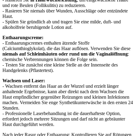
und rote Beulen (Follikulitis) zu reduzieren.
- Rasieren Sie niemals über Wunden, Ausschläge oder entzündete
Haut.
- Spülen Sie gründlich ab und tragen Sie eine milde, duft- und
alkoholfreie beruhigende Lotion auf.
Enthaarungscreme:
- Enthaarungscremes enthalten ätzende Stoffe
(Calciumthioglykolat), die das Haar auflösen. Verwenden Sie diese
niemals auf Schleimhäuten oder rund um die Vaginalöffnung
:
chemische Verbrennungen können die Folge sein.
- Testen Sie zunächst eine kleine Stelle an der Innenseite des
Handgelenks (Pflastertest).
Wachsen und Laser:
- Wachsen entfernt das Haar an der Wurzel und erzielt länger
anhaltende Ergebnisse, kann aber direkt nach dem Wachsen die
Haut empfindlicher gegenüber Reizungen und kleinen Infektionen
machen. Vermeiden Sie enge Synthetikunterwäsche in den ersten 24
Stunden.
- Professionelle Laserbehandlung ist die dauerhafteste Option,
erfordert jedoch mehrere Sitzungen und darf nicht an gebräunter
Haut durchgeführt werden.
Nach jeder Rasur oder Enthaarung: Kontrollieren Sie auf Rötungen